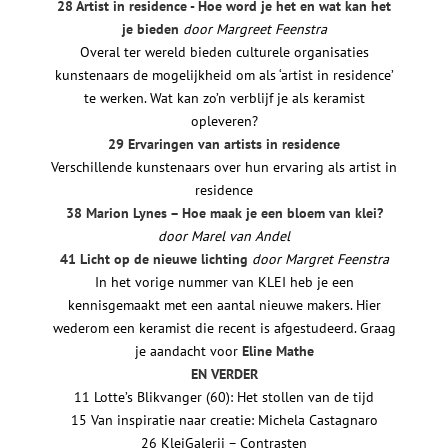
28 Artist in residence - Hoe word je het en wat kan het
je bieden
door Margreet Feenstra
Overal ter wereld bieden culturele organisaties
kunstenaars de mogelijkheid om als ‘artist in residence’
te werken. Wat kan zo’n verblijf je als keramist
opleveren?
29 Ervaringen van artists in residence
Verschillende kunstenaars over hun ervaring als artist in
residence
38 Marion Lynes – Hoe maak je een bloem van klei?
door Marel van Andel
41 Licht op de nieuwe lichting
door Margret Feenstra
In het vorige nummer van KLEI heb je een
kennisgemaakt met een aantal nieuwe makers. Hier
wederom een keramist die recent is afgestudeerd. Graag
je aandacht voor
Eline Mathe
EN VERDER
11 Lotte’s Blikvanger (60): Het stollen van de tijd
15 Van inspiratie naar creatie: Michela Castagnaro
26 KleiGalerij – Contrasten