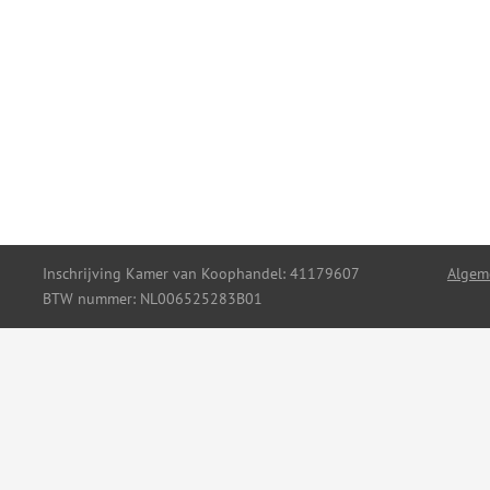
Inschrijving Kamer van Koophandel: 41179607
Algem
BTW nummer: NL006525283B01