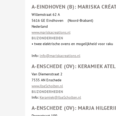
A-EINDHOVEN (B): MARISKA CRÉA
Willemstraat 62 A
5616 GE Eindhoven (Noord-Brabant)
Nederland
www.mariskacreations.nl
BIJZONDERHEDEN
• twee elektrische ovens en mogelijkheid voor raku
Info:
info@mariskacreations.nl
A-ENSCHEDE (OV): KERAMIEK ATE
Van Diemenstraat 2
7535 AN Enschede
www.IlseScholten.nl
BIJZONDERHEDEN
Info:
Keramiek@IlseScholten.nl
A-ENSCHEDE (OV): MARJA HILGER
Dorpsstraat 100