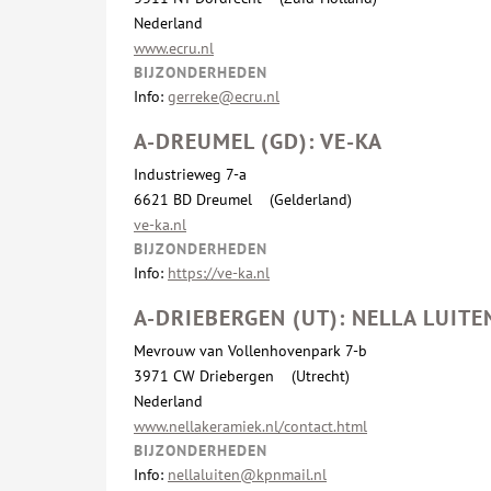
Nederland
www.ecru.nl
BIJZONDERHEDEN
Info:
gerreke@ecru.nl
A-DREUMEL (GD): VE-KA
Industrieweg 7-a
6621 BD Dreumel (Gelderland)
ve-ka.nl
BIJZONDERHEDEN
Info:
https://ve-ka.nl
A-DRIEBERGEN (UT): NELLA LUITE
Mevrouw van Vollenhovenpark 7-b
3971 CW Driebergen (Utrecht)
Nederland
www.nellakeramiek.nl/contact.html
BIJZONDERHEDEN
Info:
nellaluiten@kpnmail.nl