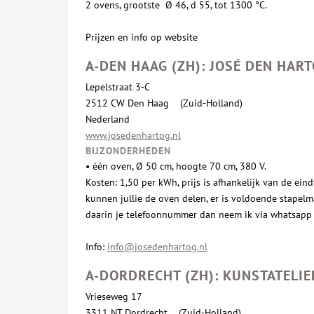
2 ovens, grootste Ø 46, d 55, tot 1300 °C.
Prijzen en info op website
A-DEN HAAG (ZH): JOSÉ DEN HAR
Lepelstraat 3-C
2512 CW Den Haag (Zuid-Holland)
Nederland
www.josedenhartog.nl
BIJZONDERHEDEN
• één oven, Ø 50 cm, hoogte 70 cm, 380 V.
Kosten: 1,50 per kWh, prijs is afhankelijk van de e
kunnen jullie de oven delen, er is voldoende stapelm
daarin je telefoonnummer dan neem ik via whatsapp 
Info:
info@josedenhartog.nl
A-DORDRECHT (ZH): KUNSTATELIE
Vrieseweg 17
3311 NT Dordrecht (Zuid-Holland)