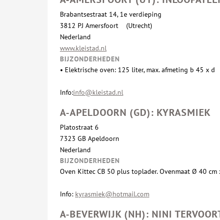
Brabantsestraat 14, 1e verdieping
3812 PJ Amersfoort (Utrecht)
Nederland
www.kleistad.nl
BIJZONDERHEDEN
•
Elek
trische oven: 125 liter, max. afmeting b 45 x d
Info:
info@kleistad.nl
A-APELDOORN (GD): KYRASMIEK
Platostraat 6
7323 GB Apeldoorn
Nederland
BIJZONDERHEDEN
Oven Kittec CB 50 plus toplader. Ovenmaat Ø 40 cm 
Info:
kyrasmiek@hotmail.com
A-BEVERWIJK (NH): NINI TERVOOR