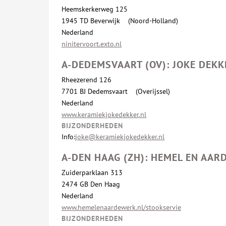
Heemskerkerweg 125
1945 TD Beverwijk (Noord-Holland)
Nederland
ninitervoort.exto.nl
A-DEDEMSVAART (OV): JOKE DEKK
Rheezerend 126
7701 BJ Dedemsvaart (Overijssel)
Nederland
www.keramiekjokedekker.nl
BIJZONDERHEDEN
Info:
joke@keramiekjokedekker.nl
A-DEN HAAG (ZH): HEMEL EN AA
Zuiderparklaan 313
2474 GB Den Haag
Nederland
www.hemelenaardewerk.nl/stookservie
BIJZONDERHEDEN