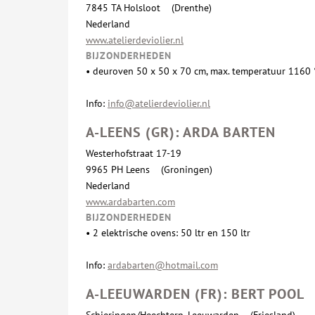
7845 TA Holsloot (Drenthe)
Nederland
www.atelierdeviolier.nl
BIJZONDERHEDEN
•
deuroven 50 x 50 x 70 cm, max. temperatuur 1160
Info:
info@atelierdeviolier.nl
A-LEENS (GR): ARDA BARTEN
Westerhofstraat 17-19
9965 PH Leens (Groningen)
Nederland
www.ardabarten.com
BIJZONDERHEDEN
• 2 elektrische ovens: 50 ltr en 150 ltr
Info:
ardabarten@hotmail.com
A-LEEUWARDEN (FR): BERT POOL