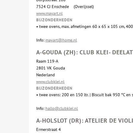
7524 CJ Enschede (Overijssel)
www.mayart.nl
BIJZONDERHEDEN
• twee
ovens, max. afmetingen 60 x 65 x 105 cm, 400 
Info:
mayart@home.nl
A-GOUDA (ZH): CLUB KLEI- DEELA
Raam 119-A
2801 VK Gouda
Nederland
www.clubklei.nl
BIJZONDERHEDEN
• twee ovens: 200 en 150 ltr. | Biscuit bak 950 °C 
Info:
hallo@clubklei.nl
A-HOLSLOT (DR): ATELIER DE VIOL
Ermerstraat 4