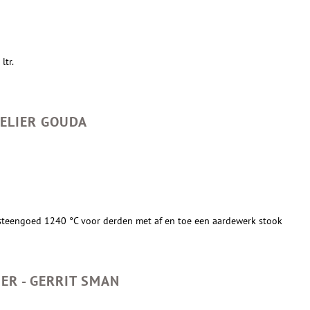
ltr.
TELIER GOUDA
en steengoed 1240 °C voor derden met af en toe een aardewerk stook
IER - GERRIT SMAN