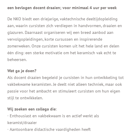
een bevlogen docent draaien; voor minimaal 4 uur per week
De NKO biedt een driejarige, vaktechnische deeltijdopleiding
aan, waarin cursisten zich verdiepen in handvormen, draaien en
glazuren. Daarnaast organiseren wij een breed aanbod aan
vervolgopleidingen, korte cursussen en inspirerende
zomerweken. Onze cursisten komen uit het hele land en delen
één ding: een sterke motivatie om het keramisch vak echt te
beheersen.
Wat ga je doen?
Als docent draaien begeleid je cursisten in hun ontwikkeling tot
vakbekwame keramisten. Je deelt niet alleen techniek, maar ook
passie voor het ambacht en stimuleert cursisten om hun eigen
stijl te ontwikkelen.
Wij zoeken een collega die
:
· Enthousiast en vakbekwaam is en actief werkt als
keramist/draaier
· Aantoonbare didactische vaardigheden heeft