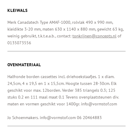
KLEIWALS
Merk Canadatech Type AMAF-1000, rolvlak 490 x 990 mm,
kleidikte 3-20 mm, maten 630 x 1140 x 880 mm, gewicht 63 kg,
weinig gebruikt, t.k.t.e.a.b., contact:
tonkrijnen@concepts.nl
of
0135073556
OVENMATERIAAL
Halfronde borden cassettes incl. driehoekstaafjes. 1 x diam.
24,5cm, 4 x 19,5 en 1 x 15,5cm. Hoogte tussen 28-30cm. Elk
geschikt voor max. 12borden. Verder 385 triangels 0.3; 125
stuks 0.2 en 111 maal maat 0.1 Tevens ovenplaatsteunen div.
maten en vormen geschikt voor 1400gr. info@vormstof.com
Jo Schoenmakers. info@vormstof.com 06 20464883