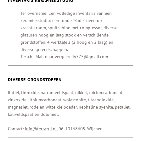
INVENTARIS KERAMIEKSTUDIO
Ter overname: Een volledige inventaris van een
keramiekstudio: een ronde “Rode” oven op
krachtstroom, spuitcabine met compressor, diverse
glazuren hoog en laag stook en verschillende
grondstoffen, 4 werktafels (2 hoog en 2 laag) en
diverse gereedschappen.
T.e.a.b. Mail naar vergeerelly775@gmail.com
DIVERSE GRONDSTOFFEN
Rutiel, tin-oxide, natron veldspaat, nikkel, calciumcarbonaat,
zinkoxide, lithiumcarbonaat, wolastonite, titaandioxide,
magnesiet, rode en witte kleipoeder, nephaline syenite, petaliet,
kaliveldspaat en dolomiet.
Contact:
info@terrazul.nl
, 06-10168605, Wijchen.