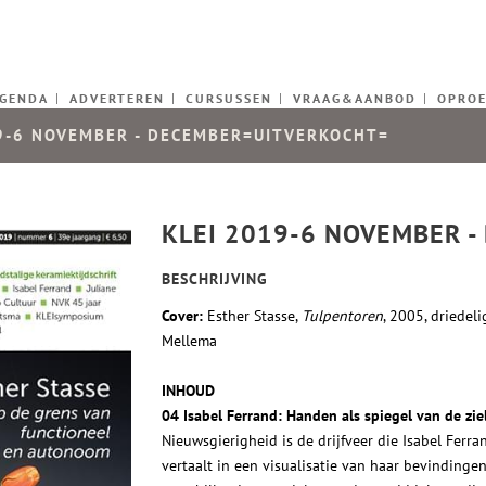
GENDA
ADVERTEREN
CURSUSSEN
VRAAG&AANBOD
OPRO
9-6 NOVEMBER - DECEMBER=UITVERKOCHT=
KLEI 2019-6 NOVEMBER 
BESCHRIJVING
Cover:
Esther Stasse,
Tulpentoren
, 2005, driedel
Mellema
INHOUD
04 Isabel Ferrand: Handen als spiegel van de zie
Nieuwsgierigheid is de drijfveer die Isabel Fer
vertaalt in een visualisatie van haar bevindinge