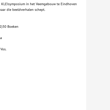
het KLEIsymposium in het Veemgebouw te Eindhoven
naar die beeldverhalen schept.
(2)30 Boeken
ma
 Vos.