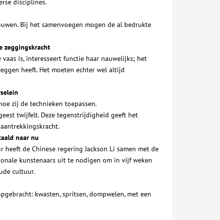
rse disciplines.
bouwen. Bij het samenvoegen mogen de al bedrukte
te zeggingskracht
aas is, interesseert functie haar nauwelijks; het
eggen heeft. Het moeten echter wel altijd
selein
 hoe zij de technieken toepassen.
est twijfelt. Deze tegenstrijdigheid geeft het
 aantrekkingskracht.
taald naar nu
 heeft de Chinese regering Jackson Li samen met de
nale kunstenaars uit te nodigen om in vijf weken
ude cultuur.
pgebracht: kwasten, spritsen, dompwelen, met een