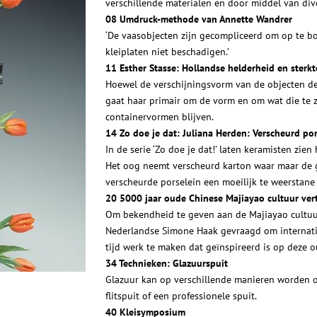
verschillende materialen en door middel van dive
08 Umdruck-methode van Annette Wandrer
‘De vaasobjecten zijn gecompliceerd om op te 
kleiplaten niet beschadigen.’
11 Esther Stasse: Hollandse helderheid en sterk
Hoewel de verschijningsvorm van de objecten de v
gaat haar primair om de vorm en om wat die te z
containervormen blijven.
14 Zo doe je dat: Juliana Herden: Verscheurd por
In de serie ‘Zo doe je dat!’ laten keramisten zien
Het oog neemt verscheurd karton waar maar de ge
verscheurde porselein een moeilijk te weerstane
20 5000 jaar oude Chinese Majiayao cultuur ver
Om bekendheid te geven aan de Majiayao cultuur
Nederlandse Simone Haak gevraagd om internatio
tijd werk te maken dat geïnspireerd is op deze o
34 Technieken: Glazuurspuit
Glazuur kan op verschillende manieren worden o
flitspuit of een professionele spuit.
40 Kleisymposium