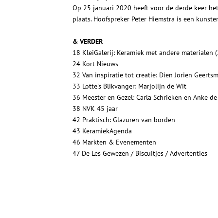
Op 25 januari 2020 heeft voor de derde keer 
plaats. Hoofspreker Peter Hiemstra is een kunste
& VERDER
18 KleiGalerij: Keramiek met andere materialen 
24 Kort Nieuws
32 Van inspiratie tot creatie: Dien Jorien Geerts
33 Lotte’s Blikvanger: Marjolijn de Wit
36 Meester en Gezel: Carla Schrieken en Anke de
38 NVK 45 jaar
42 Praktisch: Glazuren van borden
43 KeramiekAgenda
46 Markten & Evenementen
47 De Les Gewezen / Biscuitjes / Advertenties