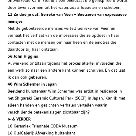
ontwikkelde Karin Welhuis een beeldtaal die geïnspireerd wordt
door levensvormen uit het water, zoals fossielen en schelpen.
12 Zo doe je dat: Gerreke van Veen – Boetseren van expressieve
mensjes
Met de geboetseerde mensjes vertelt Gerreke van Veen en
verhaal, het verhaal van de impressies die ze opdoet in haar
contacten met de mensen om haar heen en de emoties die
daardoor bij haar ontstaan.
36 John Higgins
‘Al werkend ontstaan tijdens het proces allerlei invloeden die
een werk zo naar een andere kant kunnen schuiven. En dat laat
ik dan ook gebeuren.’
40 Wim Schermer in Japan
Beeldend kunstenaar Wim Schermer was artist in residence in
het Shigaraki Ceramic Cultural Park (SCCP) in Japan. ‘Kan ik met
alleen handen en gezichten verhalen vertellen waarin
verschillende betekenislagen zichtbaar zijn?’
►& VERDER
10 Keramiek Triënnale CODA Museum
16 KleiGalerij: Afwerking buitenkant