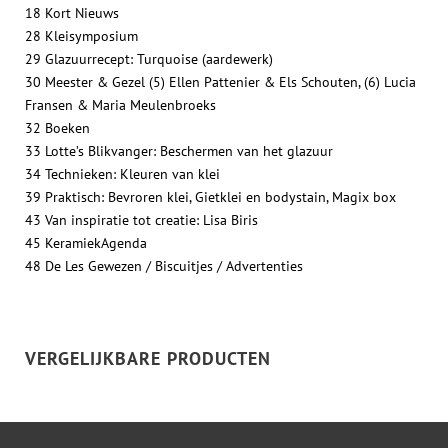
18 Kort Nieuws
28 Kleisymposium
29 Glazuurrecept: Turquoise (aardewerk)
30 Meester & Gezel (5) Ellen Pattenier & Els Schouten, (6) Lucia
Fransen & Maria Meulenbroeks
32 Boeken
33 Lotte’s Blikvanger: Beschermen van het glazuur
34 Technieken: Kleuren van klei
39 Praktisch: Bevroren klei, Gietklei en bodystain, Magix box
43 Van inspiratie tot creatie: Lisa Biris
45 KeramiekAgenda
48 De Les Gewezen / Biscuitjes / Advertenties
VERGELIJKBARE PRODUCTEN